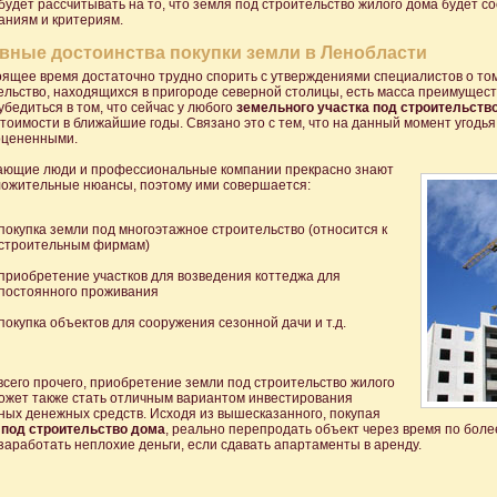
будет рассчитывать на то, что земля под строительство жилого дома будет с
аниям и критериям.
вные достоинства покупки земли в Ленобласти
оящее время достаточно трудно спорить с утверждениями специалистов о том
ельство, находящихся в пригороде северной столицы, есть масса преимущест
бедиться в том, что сейчас у любого
земельного участка под строительств
стоимости в ближайшие годы. Связано это с тем, что на данный момент угодь
оцененными.
ющие люди и профессиональные компании прекрасно знают
ложительные нюансы, поэтому ими совершается:
покупка земли под многоэтажное строительство (относится к
строительным фирмам)
приобретение участков для возведения коттеджа для
постоянного проживания
покупка объектов для сооружения сезонной дачи и т.д.
всего прочего, приобретение земли под строительство жилого
ожет также стать отличным вариантом инвестирования
ных денежных средств. Исходя из вышесказанного, покупая
под строительство дома
, реально перепродать объект через время по более
заработать неплохие деньги, если сдавать апартаменты в аренду.