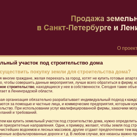
О проек
льный участок под строительство дома
осуществить покупку земли для строительства дома?
я многие граждане, желая переехать за город, хотят не купить готовые апарт
го, чтобы совершить данные мероприятия, лучше всего обратиться в фирму, 
ое строительство
, находящиеся у нее в собственности. Сегодня такие об
гает в Ленинградской области.
ая организация обязательно разрабатывает индивидуальный подход к каждому
ются за помощью и частные лица, и коммерческие предприятия, которым нуж
ельство. При использовании услуг квалифицированной фирмы, заказчики могу
еланий и требований.
тем как купить земельный участок под строительство дома, нужно определить
бя приоритетные направления. Одни, к примеру, желают, чтобы земля под ст
 чистейших водоемов и лесных массивов, другие отдают предпочтение тем в
венные асфальтированные дороги и т.д. В любом случае, все нюансы важно пр