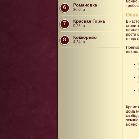
можно 
Романовка
требов
6
80,0 га
Осно
Красная Горка
В наст
7
0,23 га
строит
можно у
роста 
Коккорево
8
конца 
4,34 га
Понима
все по
Кроме 
дома м
свобод
землю 
можно 