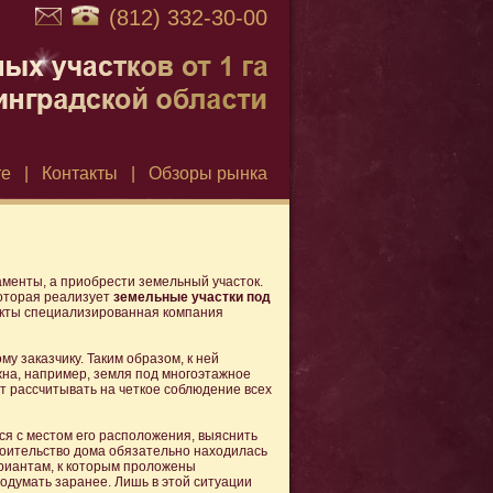
(812) 332-30-00
те
|
Контакты
|
Обзоры рынка
аменты, а приобрести земельный участок.
которая реализует
земельные участки под
ъекты специализированная компания
 заказчику. Таким образом, к ней
на, например, земля под многоэтажное
т рассчитывать на четкое соблюдение всех
ся с местом его расположения, выяснить
роительство дома обязательно находилась
ариантам, к которым проложены
одумать заранее. Лишь в этой ситуации