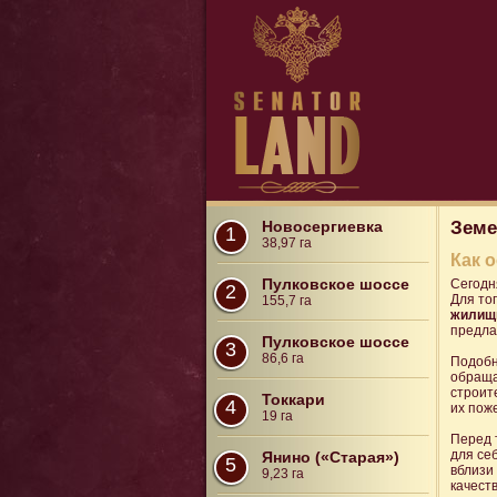
Новосергиевка
Земе
1
38,97 га
Как 
Пулковское шоссе
Сегодн
2
Для то
155,7 га
жилищн
предла
Пулковское шоссе
3
86,6 га
Подобн
обраща
строит
Токкари
4
их пож
19 га
Перед 
для се
Янино («Старая»)
5
вблизи
9,23 га
качест